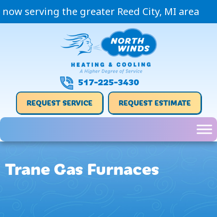
Skip
Skip
Site
now serving the greater Reed City, MI area
to
to
map
Content
navigation
517-225-3430
REQUEST SERVICE
REQUEST ESTIMATE
Trane Gas Furnaces