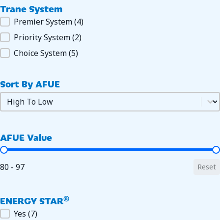
Trane System
Trane System
Premier System
(4)
Priority System
(2)
Choice System
(5)
Sort By AFUE
Sort by AFUE
Sort by AFUE
AFUE Value
AFUE Value
80 - 97
Reset
ENERGY STAR®
ENERGY STAR®
Yes
(7)